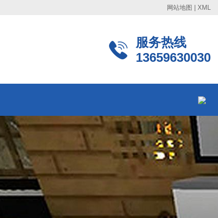
网站地图
|
XML
服务热线
13659630030