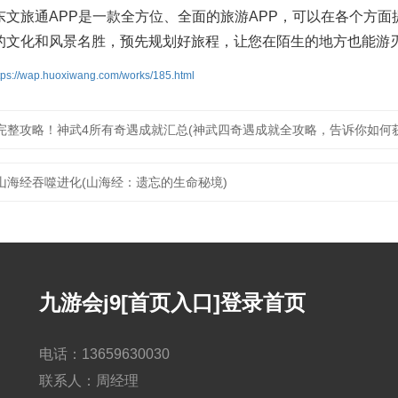
东文旅通APP是一款全方位、全面的旅游APP，可以在各个方面
的文化和风景名胜，预先规划好旅程，让您在陌生的地方也能游
tps://wap.huoxiwang.com/works/185.html
完整攻略！神武4所有奇遇成就汇总(神武四奇遇成就全攻略，告诉你如何
山海经吞噬进化(山海经：遗忘的生命秘境)
九游会j9[首页入口]登录首页
电话：13659630030
联系人：周经理