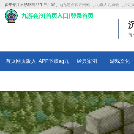
多年专注不锈钢制品生产厂家
ag九游会官方网站
ag真人九游会
j9
每
首页网页版入
APP下载ag九
经典案例
游戏文化
口
游会官方网站