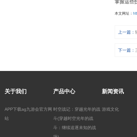
掌握這些
本文网址：
ht
上一篇：
下一篇：
关于我们
产品中心
新闻资讯
APP下载ag九游会官方网
时空战记：穿越光年的战
游戏文化
站
斗(穿越时空光年的战
斗：继续追逐未知的战
场)