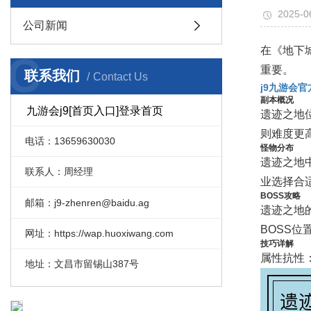
2025-0
公司新闻
在《地下
C
重要。
联系我们
Contact Us
j9九游会
副本概况
九游会j9[首页入口]登录首页
遗迹之地
则难度更
电话：13659630030
怪物分布
遗迹之地
联系人：周经理
业选择合
BOSS攻略
邮箱：j9-zhenren@baidu.ag
遗迹之地
BOSS位
网址：https://wap.huoxiwang.com
技巧详解
属性抗性
地址：文昌市留锡山387号