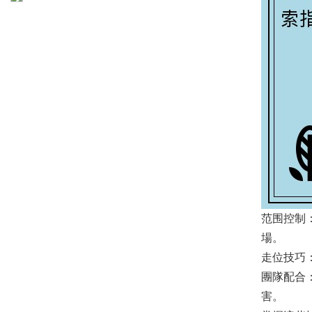
范围控制
場。
走位技巧
團隊配合
害。