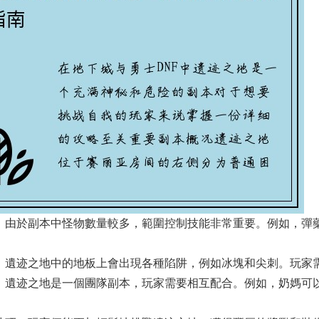
：由於副本中怪物數量較多，範圍控制技能非常重要。例如，彈
：遺迹之地中的地板上會出現各種陷阱，例如冰塊和尖刺。玩家
：遺迹之地是一個團隊副本，玩家需要相互配合。例如，奶媽可以