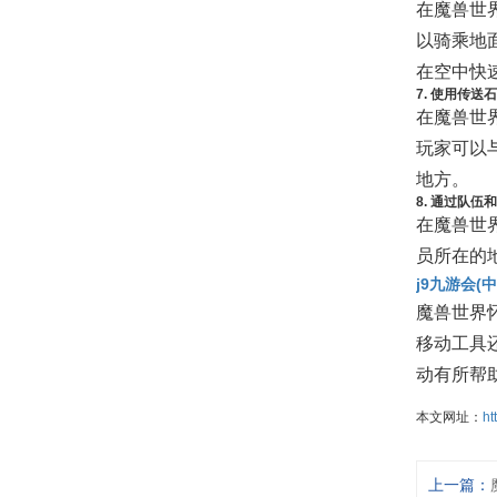
在魔兽世
以骑乘地
在空中快
7. 使用传送
在魔兽世
玩家可以
地方。
8. 通过队伍
在魔兽世
员所在的
j9九游会(
魔兽世界
移动工具
动有所帮
本文网址：
ht
上一篇：