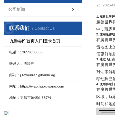
2025-0
公司新闻
1. 魔兽世界
C
魔兽世界
联系我们
Contact Us
中，玩家
2. 使用迷你
在魔兽世
九游会j9[首页入口]登录首页
击地图上
电话：13659630030
便更好地
3. 通过飞行
联系人：周经理
在魔兽世
对话来解
邮箱：j9-zhenren@baidu.ag
移动到已
4. 使用传送
网址：https://wap.huoxiwang.com
在魔兽世
区域，玩
地址：文昌市留锡山387号
时间和地