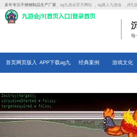
多年专注不锈钢制品生产厂家
ag九游会官方网站
ag真人九游会
j9
每
首页网页版入
APP下载ag九
经典案例
游戏文化
口
游会官方网站