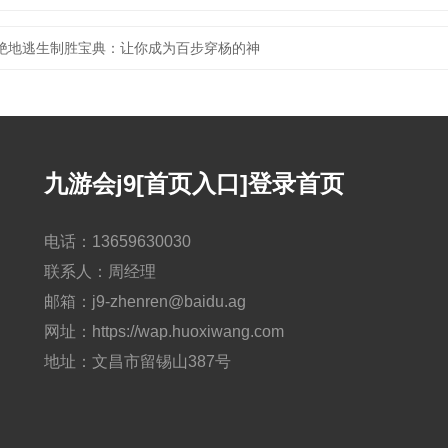
绝地逃生制胜宝典：让你成为百步穿杨的神
九游会j9[首页入口]登录首页
电话：13659630030
联系人：周经理
邮箱：j9-zhenren@baidu.ag
网址：https://wap.huoxiwang.com
地址：文昌市留锡山387号