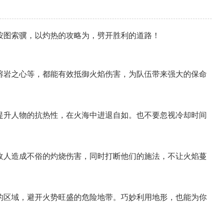
按图索骥，以灼热的攻略为，劈开胜利的道路！
熔岩之心等，都能有效抵御火焰伤害，为队伍带来强大的保命
提升人物的抗热性，在火海中进退自如。也不要忽视冷却时间
敌人造成不俗的灼烧伤害，同时打断他们的施法，不让火焰蔓
的区域，避开火势旺盛的危险地带。巧妙利用地形，也能为你