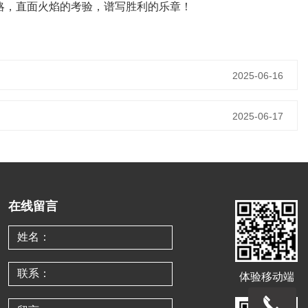
略，直面火焰的考验，谱写胜利的乐章！
2025-06-16
2025-06-17
在线留言
体验移动端