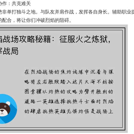
协作：共克难关
绝非单打独斗之地。与队友并肩作战，发挥各自身长。辅助职业
的配合，将让你们冲破烈焰的阻碍。