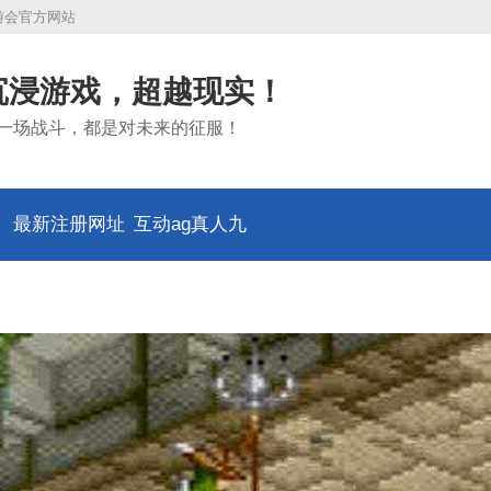
九游会官方网站
沉浸游戏，超越现实！
一场战斗，都是对未来的征服！
最新注册网址
互动ag真人九
游会